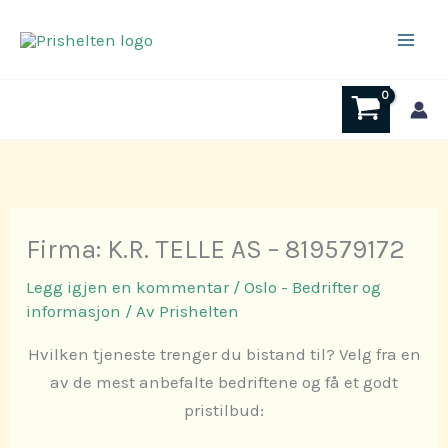
Hopp
rett
til
innholdet
Firma: K.R. TELLE AS – 819579172
Legg igjen en kommentar
/
Oslo - Bedrifter og
informasjon
/ Av
Prishelten
Hvilken tjeneste trenger du bistand til? Velg fra en
av de mest anbefalte bedriftene og få et godt
pristilbud: