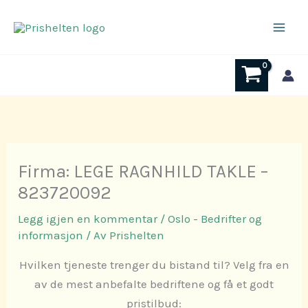
Hopp
rett
til
innholdet
Firma: LEGE RAGNHILD TAKLE –
823720092
Legg igjen en kommentar
/
Oslo - Bedrifter og
informasjon
/ Av
Prishelten
Hvilken tjeneste trenger du bistand til? Velg fra en
av de mest anbefalte bedriftene og få et godt
pristilbud: