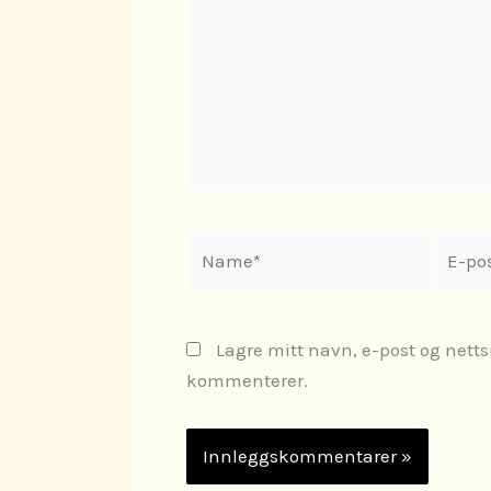
Name*
E-
post*
Lagre mitt navn, e-post og netts
kommenterer.