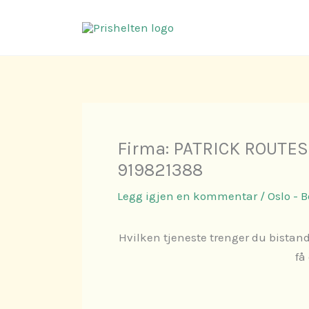
Hopp
rett
til
innholdet
Firma: PATRICK ROUTE
919821388
Legg igjen en kommentar
/
Oslo - 
Hvilken tjeneste trenger du bistand
få