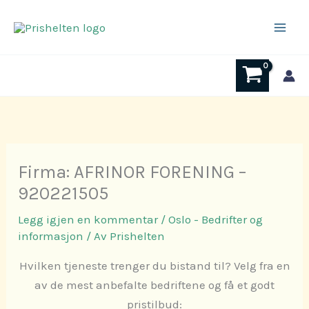
Hopp
rett
til
innholdet
Firma: AFRINOR FORENING –
920221505
Legg igjen en kommentar
/
Oslo - Bedrifter og
informasjon
/ Av
Prishelten
Hvilken tjeneste trenger du bistand til? Velg fra en
av de mest anbefalte bedriftene og få et godt
pristilbud: