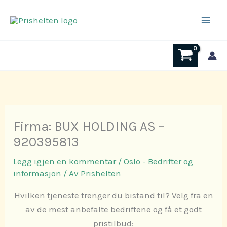
Hopp
rett
til
innholdet
Firma: BUX HOLDING AS –
920395813
Legg igjen en kommentar
/
Oslo - Bedrifter og
informasjon
/ Av
Prishelten
Hvilken tjeneste trenger du bistand til? Velg fra en
av de mest anbefalte bedriftene og få et godt
pristilbud: