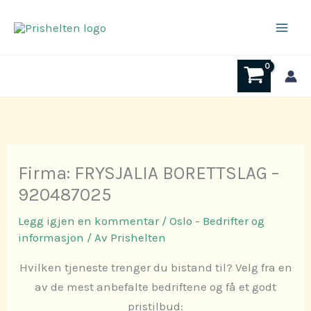
Hopp
rett
til
innholdet
Firma: FRYSJALIA BORETTSLAG –
920487025
Legg igjen en kommentar
/
Oslo - Bedrifter og
informasjon
/ Av
Prishelten
Hvilken tjeneste trenger du bistand til? Velg fra en
av de mest anbefalte bedriftene og få et godt
pristilbud: