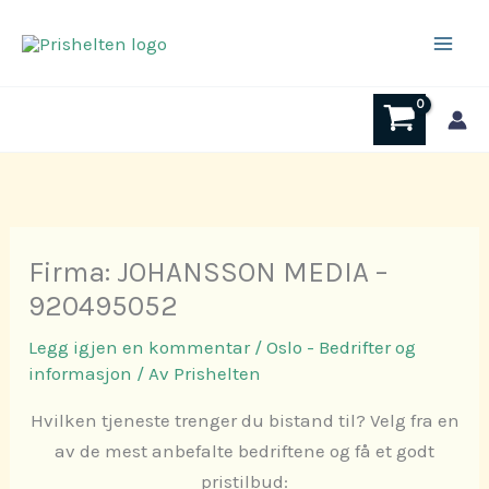
Hopp
rett
til
innholdet
Firma: JOHANSSON MEDIA –
920495052
Legg igjen en kommentar
/
Oslo - Bedrifter og
informasjon
/ Av
Prishelten
Hvilken tjeneste trenger du bistand til? Velg fra en
av de mest anbefalte bedriftene og få et godt
pristilbud: