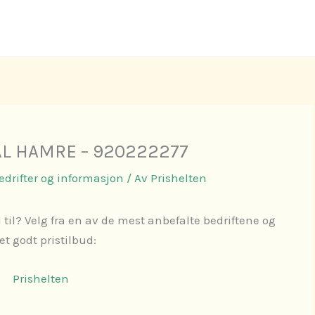
ÅL HAMRE – 920222277
Bedrifter og informasjon
/ Av
Prishelten
 til? Velg fra en av de mest anbefalte bedriftene og
 et godt pristilbud:
Prishelten