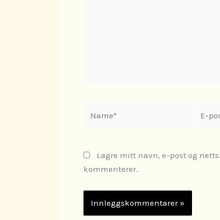
Name*
E-
post*
Lagre mitt navn, e-post og netts
kommenterer.