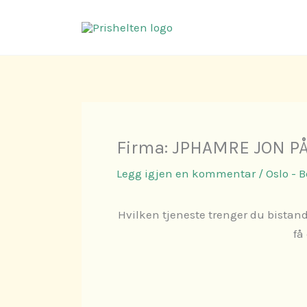
Hopp
rett
til
innholdet
Firma: JPHAMRE JON P
Legg igjen en kommentar
/
Oslo - 
Hvilken tjeneste trenger du bistand
få