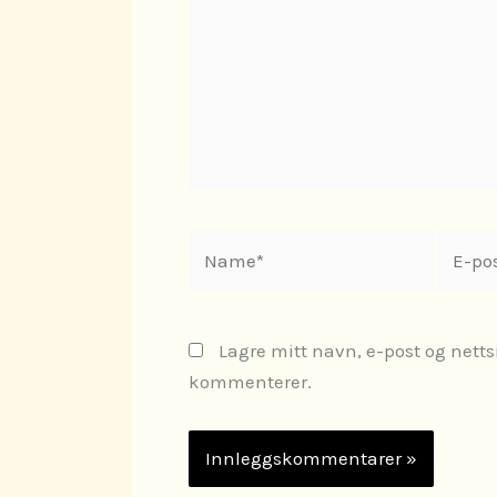
Name*
E-
post*
Lagre mitt navn, e-post og netts
kommenterer.