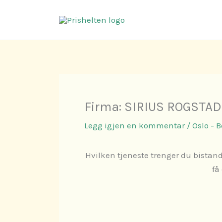
Hopp
rett
til
innholdet
Firma: SIRIUS ROGSTA
Legg igjen en kommentar
/
Oslo - 
Hvilken tjeneste trenger du bistand
få