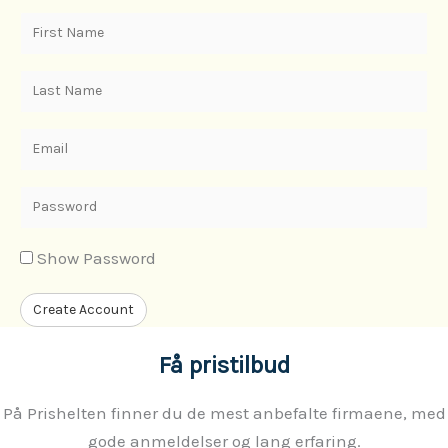
u
r
F
s
d
i
e
r
L
r
s
a
n
t
s
E
a
N
t
m
m
a
N
a
E
e
m
a
i
n
e
m
l
t
Show Password
e
e
r
Create Account
a
Få pristilbud
p
a
På Prishelten finner du de mest anbefalte firmaene, med
s
gode anmeldelser og lang erfaring.