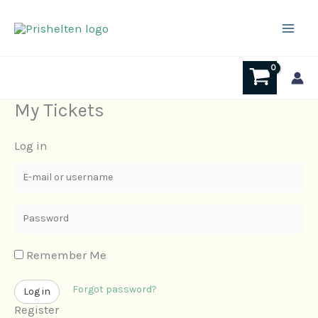
Hopp
rett
til
innholdet
My Tickets
Log in
E
-
m
P
a
a
i
s
Remember Me
l
s
Forgot password?
o
w
Log in
Register
r
o