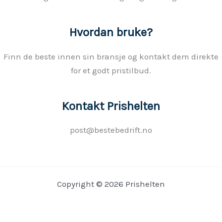
s
w
o
Hvordan bruke?
r
Finn de beste innen sin bransje og kontakt dem direkte
d
for et godt pristilbud.
Kontakt Prishelten
post@bestebedrift.no
Copyright © 2026 Prishelten