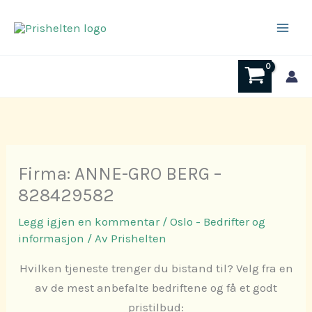
Hopp
rett
til
innholdet
Firma: ANNE-GRO BERG –
828429582
Legg igjen en kommentar
/
Oslo - Bedrifter og
informasjon
/ Av
Prishelten
Hvilken tjeneste trenger du bistand til? Velg fra en
av de mest anbefalte bedriftene og få et godt
pristilbud: