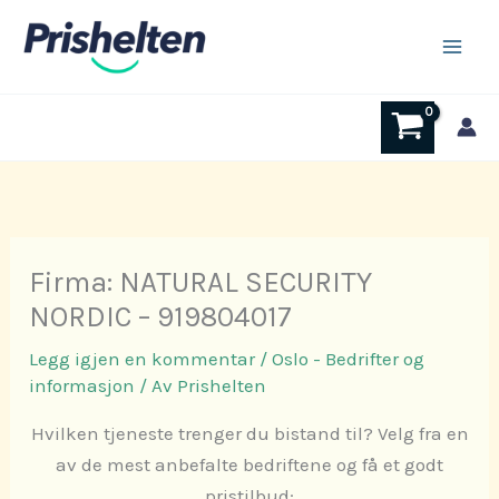
Hopp
rett
til
innholdet
Firma: NATURAL SECURITY
NORDIC – 919804017
Legg igjen en kommentar
/
Oslo - Bedrifter og
informasjon
/ Av
Prishelten
Hvilken tjeneste trenger du bistand til? Velg fra en
av de mest anbefalte bedriftene og få et godt
pristilbud: