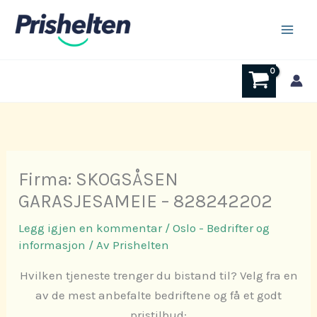
Hopp
rett
til
innholdet
Firma: SKOGSÅSEN
GARASJESAMEIE – 828242202
Legg igjen en kommentar
/
Oslo - Bedrifter og
informasjon
/ Av
Prishelten
Hvilken tjeneste trenger du bistand til? Velg fra en
av de mest anbefalte bedriftene og få et godt
pristilbud: