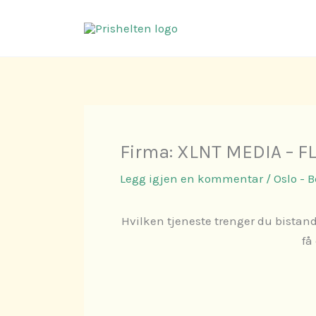
Hopp
rett
til
innholdet
Firma: XLNT MEDIA – F
Legg igjen en kommentar
/
Oslo - 
Hvilken tjeneste trenger du bistand
få