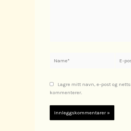
Name*
E-
post*
Lagre mitt navn, e-post og netts
kommenterer.