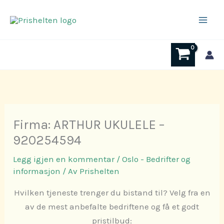
Hopp
rett
til
innholdet
Firma: ARTHUR UKULELE –
920254594
Legg igjen en kommentar
/
Oslo - Bedrifter og
informasjon
/ Av
Prishelten
Hvilken tjeneste trenger du bistand til? Velg fra en
av de mest anbefalte bedriftene og få et godt
pristilbud: