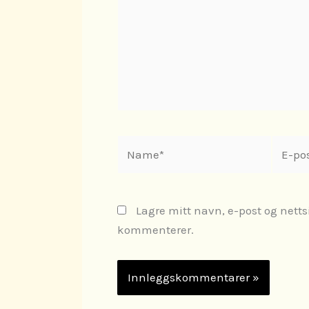
Name*
E-
post*
Lagre mitt navn, e-post og netts
kommenterer.