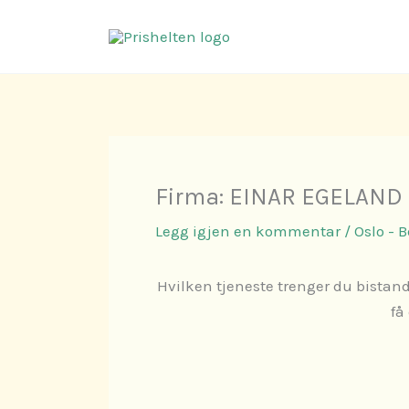
Hopp
rett
til
innholdet
Firma: EINAR EGELAND
Legg igjen en kommentar
/
Oslo - 
Hvilken tjeneste trenger du bistand
få